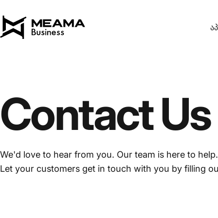
გადადით შინაარსზე
ა
MEAMA Georgia B2B
Contact
Us
We'd love to hear from you. Our team is here to help.
Let your customers get in touch with you by filling o